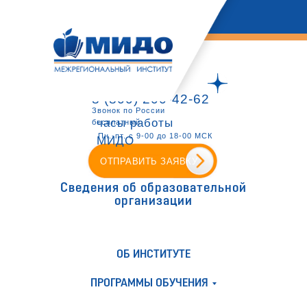
8 (800) 200-42-62
Звонок по России
часы работы
бесплатный
Пн.-пт. с 9-00 до 18-00 МСК
МИДО
ОТПРАВИТЬ ЗАЯВКУ
Сведения об образовательной
организации
ОБ ИНСТИТУТЕ
ПРОГРАММЫ ОБУЧЕНИЯ