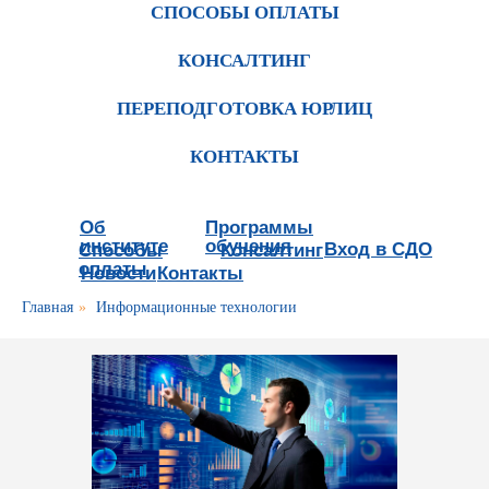
СПОСОБЫ ОПЛАТЫ
КОНСАЛТИНГ
ПЕРЕПОДГОТОВКА ЮРЛИЦ
КОНТАКТЫ
Об
Программы
институте
обучения
Вход в СДО
Способы
Консалтинг
оплаты
Новости
Контакты
Главная
»
Информационные технологии