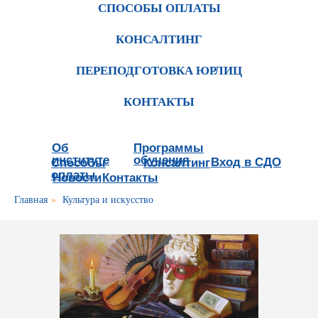
СПОСОБЫ ОПЛАТЫ
КОНСАЛТИНГ
ПЕРЕПОДГОТОВКА ЮРЛИЦ
КОНТАКТЫ
Об
Программы
институте
обучения
Вход в СДО
Способы
Консалтинг
оплаты
Новости
Контакты
Главная
»
Культура и искусство