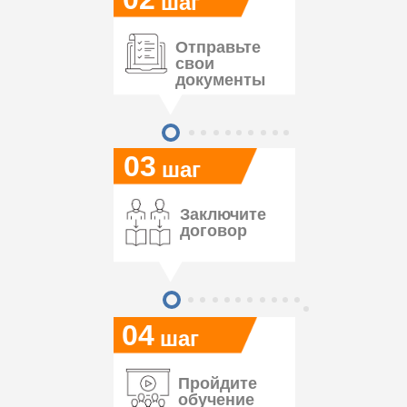
шаг
Отправьте
свои
документы
03
шаг
Заключите
договор
04
шаг
Пройдите
обучение