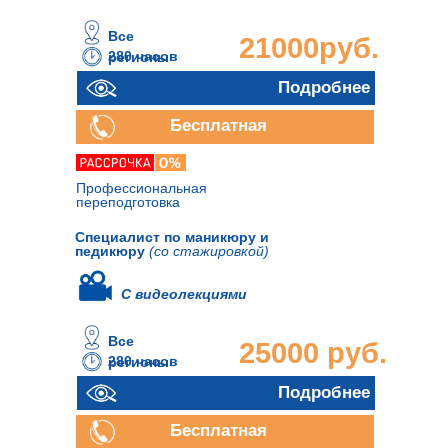
Все
21000руб.
280 часов
регионы
Подробнее
Бесплатная
консультация
Профессиональная
переподготовка
Специалист по маникюру и
педикюру
(со стажировкой)
С видеолекциями
Все
25000 руб.
280 часов
регионы
Подробнее
Бесплатная