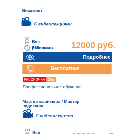
Визажист
С видеолекциями
Все
12000 руб.
260 часов
регионы
Подробнее
Бесплатная
консультация
Профессиональное обучение
Мастер маникюра / Мастер
педикюра
С видеолекциями
Все