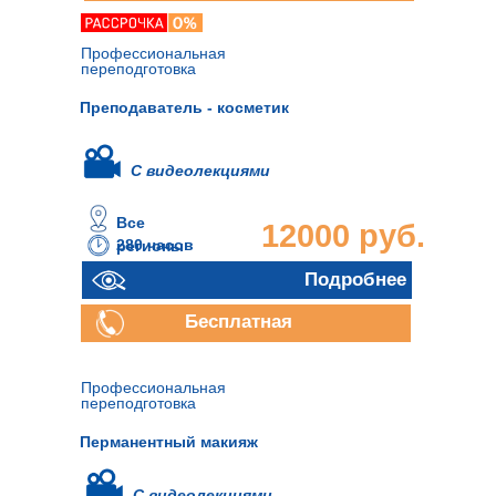
консультация
Профессиональная
переподготовка
Преподаватель - косметик
С видеолекциями
Все
12000 руб.
280 часов
регионы
Подробнее
Бесплатная
консультация
Профессиональная
переподготовка
Перманентный макияж
С видеолекциями