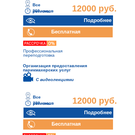
Все
12000 руб.
260 часов
регионы
Подробнее
Бесплатная
консультация
Профессиональная
переподготовка
Организация предоставления
парикмахерских услуг
С видеолекциями
Все
12000 руб.
280 часов
регионы
Подробнее
Бесплатная
консультация