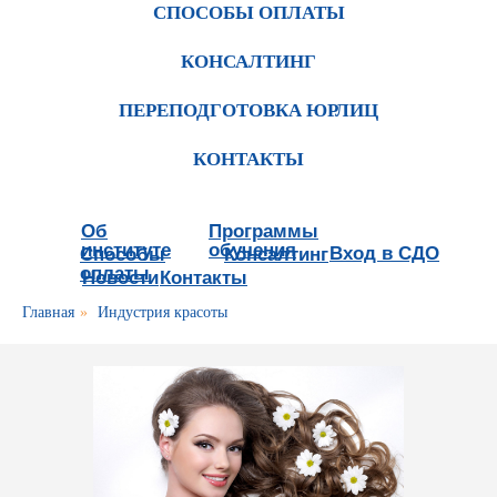
СПОСОБЫ ОПЛАТЫ
КОНСАЛТИНГ
ПЕРЕПОДГОТОВКА ЮРЛИЦ
КОНТАКТЫ
Об
Программы
институте
обучения
Вход в СДО
Способы
Консалтинг
оплаты
Новости
Контакты
Главная
»
Индустрия красоты