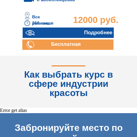
Все
12000 руб.
260 часов
регионы
Подробнее
Бесплатная
консультация
Как выбрать курс в
сфере индустрии
красоты
Error get alias
Забронируйте место по