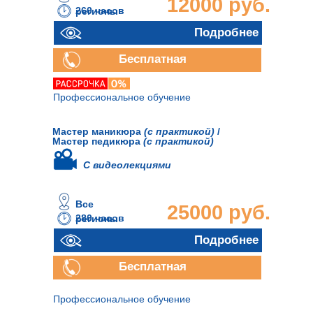
12000 руб.
260 часов
регионы
Подробнее
Бесплатная
консультация
Профессиональное обучение
Мастер маникюра
(с практикой)
/
Мастер педикюра
(с практикой)
С видеолекциями
Все
25000 руб.
280 часов
регионы
Подробнее
Бесплатная
консультация
Профессиональное обучение