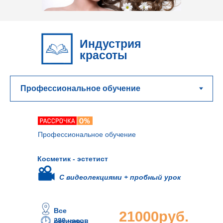
Индустрия
красоты
Профессиональное обучение
Косметик - эстетист
С видеолекциями + пробный урок
Все
21000руб.
280 часов
регионы