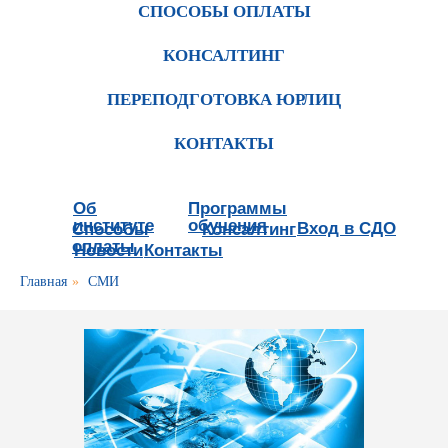
СПОСОБЫ ОПЛАТЫ
КОНСАЛТИНГ
ПЕРЕПОДГОТОВКА ЮРЛИЦ
КОНТАКТЫ
Об
Программы
институте
обучения
Вход в СДО
Способы
Консалтинг
оплаты
Новости
Контакты
Главная
»
СМИ