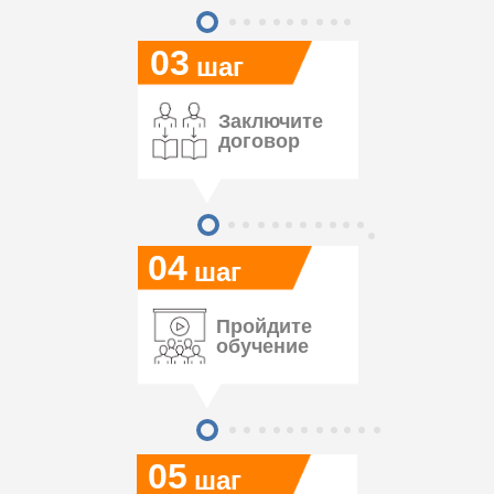
03
шаг
Заключите
договор
04
шаг
Пройдите
обучение
05
шаг