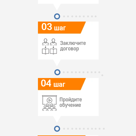
03
шаг
Заключите
договор
04
шаг
Пройдите
обучение