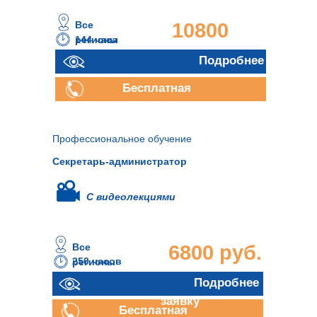
Все
10800
144 часа
регионы
руб.
Подробнее
Бесплатная
консультация
Профессиональное обучение
Секретарь-администратор
С видеолекциями
Все
6800 руб.
250 часов
регионы
Отправить
Подробнее
заявку
Бесплатная