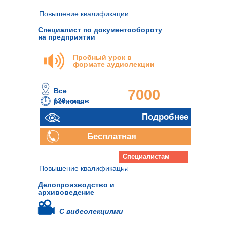
Повышение квалификации
Специалист по документообороту
на предприятии
Пробный урок в
формате аудиолекции
Все
7000
120 часов
регионы
руб.
Подробнее
Бесплатная
консультация
Специалистам
архива
Повышение квалификации
Делопроизводство и
архивоведение
С видеолекциями