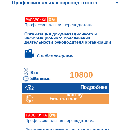
Профессиональная переподготовка
Организация документационного и
информационного обеспечения
деятельности руководителя организации
С видеолекциями
Все
10800
260 часов
регионы
руб.
Отправить
Подробнее
заявку
Бесплатная
консультация
Профессиональная переподготовка
Документоведение и делопроизводство