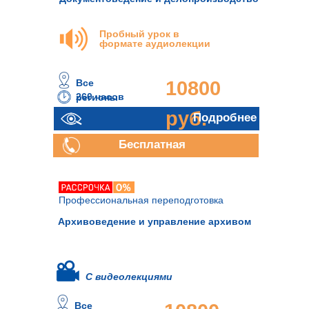
Пробный урок в
формате аудиолекции
Все
10800
260 часов
регионы
руб.
Подробнее
Бесплатная
консультация
Профессиональная переподготовка
Архивоведение и управление архивом
С видеолекциями
Все