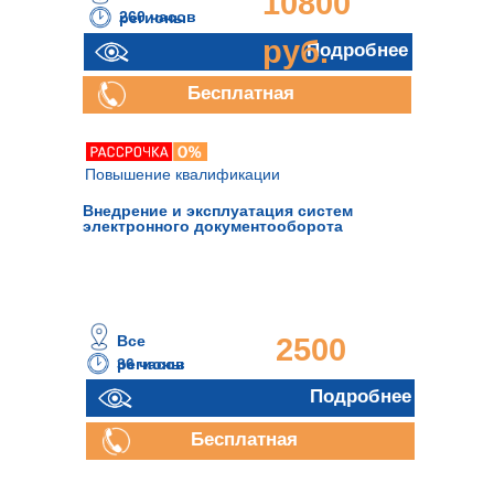
10800
260 часов
регионы
руб.
Подробнее
Бесплатная
консультация
Повышение квалификации
Внедрение и эксплуатация систем
электронного документооборота
Все
2500
36 часов
регионы
руб.
Подробнее
Бесплатная
консультация