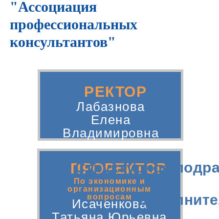
"Ассоциация
профессиональных
консультантов"
РЕКТОР
Лабазнова
Елена
Владимировна
Структурное подр
ПРОРЕКТОР
По экономике и
организационным
дополните
вопросам
Исаченкова
Татьяна Юрьевна