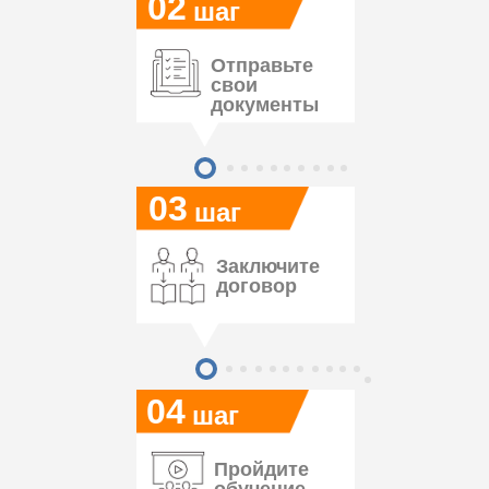
02
шаг
Отправьте
свои
документы
03
шаг
Заключите
договор
04
шаг
Пройдите