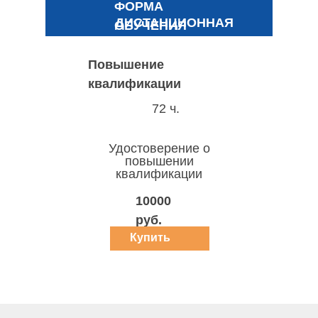
ФОРМА
ДИСТАНЦИОННАЯ
ОБУЧЕНИЯ
Повышение
квалификации
72 ч.
Удостоверение о
повышении
квалификации
10000
руб.
Купить
курс