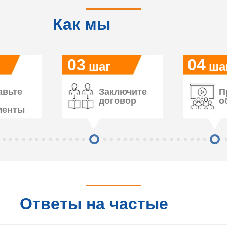
Как мы
работаем
03
04
шаг
ша
авьте
Заключите
П
договор
о
менты
Ответы на частые