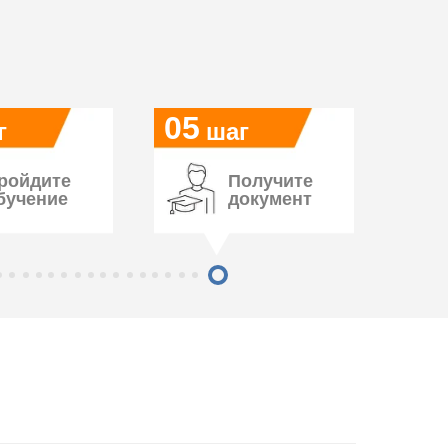
05
г
шаг
ройдите
Получите
бучение
документ