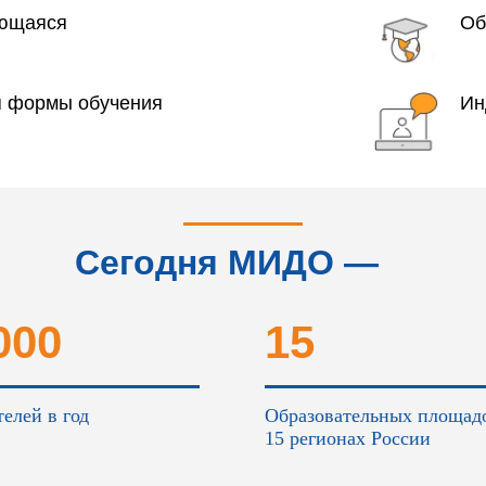
яющаяся
Об
я формы обучения
Ин
Сегодня МИДО —
это...
000
15
елей в год
Образовательных площад
15 регионах России