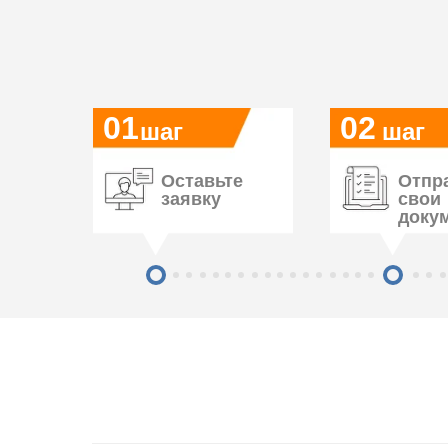
01
02
шаг
шаг
Оставьте
Отпр
заявку
свои
доку