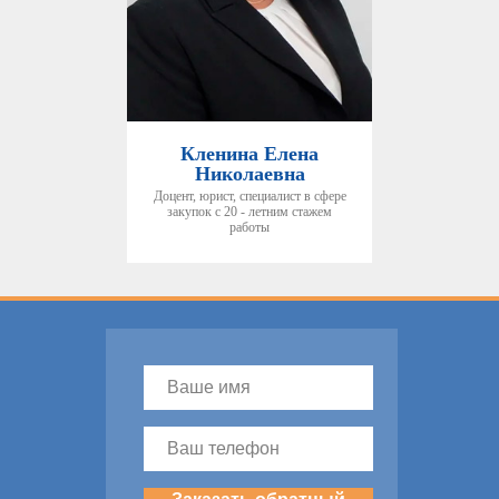
Кленина Елена
Николаевна
Доцент, юрист, специалист в сфере
закупок с 20 - летним стажем
работы