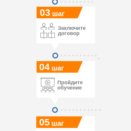
03
шаг
Заключите
договор
04
шаг
Пройдите
обучение
05
шаг