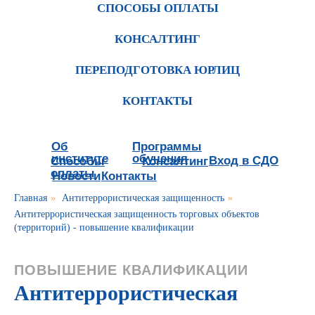
СПОСОБЫ ОПЛАТЫ
КОНСАЛТИНГ
ПЕРЕПОДГОТОВКА ЮРЛИЦ
КОНТАКТЫ
Об
Программы
институте
обучения
Вход в СДО
Способы
Консалтинг
оплаты
Новости
Контакты
Главная
»
Антитеррористическая защищенность
»
Антитеррористическая защищенность торговых объектов
(территорий) - повышение квалификации
ПОВЫШЕНИЕ КВАЛИФИКАЦИИ
Антитеррористическая