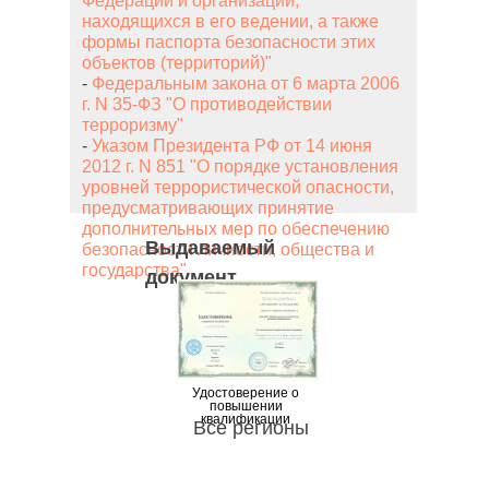
Федерации и организаций,
находящихся в его ведении, а также
формы паспорта безопасности этих
объектов (территорий)"
-
Федеральным закона от 6 марта 2006
г. N 35-ФЗ "О противодействии
терроризму"
-
Указом Президента РФ от 14 июня
2012 г. N 851 "О порядке установления
уровней террористической опасности,
предусматривающих принятие
дополнительных мер по обеспечению
Выдаваемый
безопасности личности, общества и
государства"
документ
Удостоверение о
повышении
квалификации
Все регионы