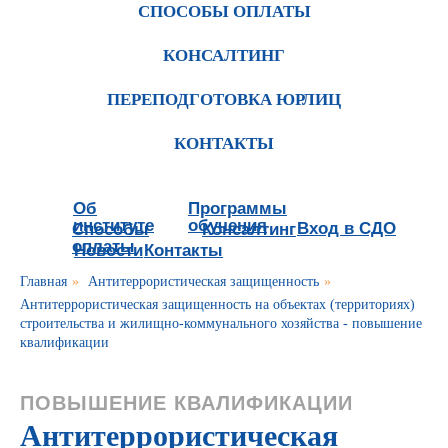
СПОСОБЫ ОПЛАТЫ
КОНСАЛТИНГ
ПЕРЕПОДГОТОВКА ЮРЛИЦ
КОНТАКТЫ
Об
Программы
институте
обучения
Вход в СДО
Способы
Консалтинг
оплаты
Новости
Контакты
Главная
»
Антитеррористическая защищенность
»
Антитеррористическая защищенность на объектах (территориях)
строительства и жилищно-коммунального хозяйства - повышение
квалификации
ПОВЫШЕНИЕ КВАЛИФИКАЦИИ
Антитеррористическая