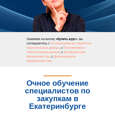
Нажимая на кнопку
«Купить курс»
, вы
соглашаетесь с
Соглашением об обработке
персональных данных
, с
Положением о
персональных данных
, с
Договором для
физических лиц
, с
Договором для
юридических лиц
Очное обучение
специалистов по
закупкам в
Екатеринбурге