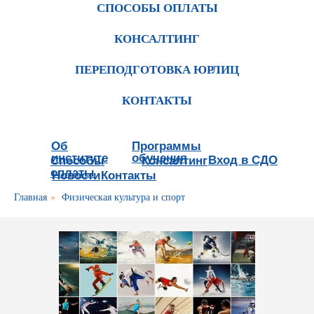
СПОСОБЫ ОПЛАТЫ
КОНСАЛТИНГ
ПЕРЕПОДГОТОВКА ЮРЛИЦ
КОНТАКТЫ
Об
Программы
институте
обучения
Вход в СДО
Способы
Консалтинг
оплаты
Новости
Контакты
Главная
»
Физическая культура и спорт