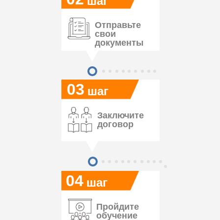
шаг
Отправьте
свои
документы
03
шаг
Заключите
договор
04
шаг
Пройдите
обучение