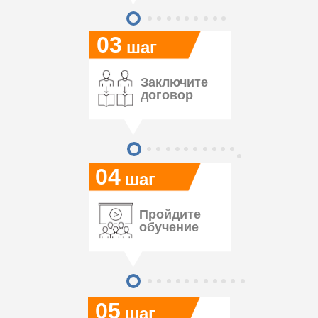
03
шаг
Заключите
договор
04
шаг
Пройдите
обучение
05
шаг