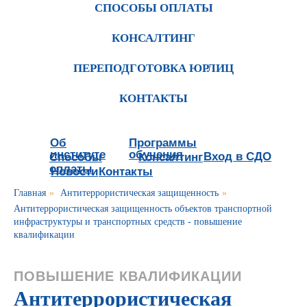
СПОСОБЫ ОПЛАТЫ
КОНСАЛТИНГ
ПЕРЕПОДГОТОВКА ЮРЛИЦ
КОНТАКТЫ
Об
Программы
институте
обучения
Вход в СДО
Способы
Консалтинг
оплаты
Новости
Контакты
Главная
»
Антитеррористическая защищенность
»
Антитеррористическая защищенность объектов транспортной
инфраструктуры и транспортных средств - повышение
квалификации
ПОВЫШЕНИЕ КВАЛИФИКАЦИИ
Антитеррористическая